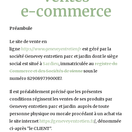
e-commerce
Préambule
Le site de vente en
ligne
http:s//www.geneveyentretien.fr
est géré par la
société Genevey entretien parc et jardin dont le siège
social est situé à
Sardieu
, immatriculée au
registre du
Commerce et des Sociétés de
vienne
sous le
numéro 82908973900017.
Il est préalablement précisé que les présentes
conditions régissent les ventes de ses produits par
Genevey entretien parc et jardin
auprès de toute
personne physique ou morale procédant à un achat via
le site internet
https://geneveyentretien.fr
/
,
dénommée
ci-après “le CLIENT”.