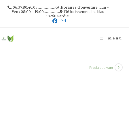
Skip
. 06.37.80.40.05 ...................
.Horaires d'ouverture: Lun -
to
Ven : 08:00 - 19:00...................
.136 lotissement les lilas
38260 Sardieu
content
Menu
Produit suivant