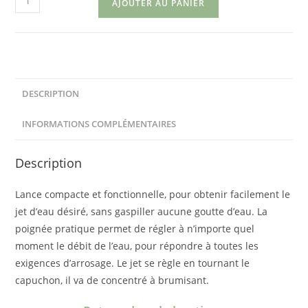
AJOUTER AU PANIER
de
Lance
d'arrosage
Claber
DESCRIPTION
INFORMATIONS COMPLÉMENTAIRES
Description
Lance compacte et fonctionnelle, pour obtenir facilement le
jet d’eau désiré, sans gaspiller aucune goutte d’eau. La
poignée pratique permet de régler à n’importe quel
moment le débit de l’eau, pour répondre à toutes les
exigences d’arrosage. Le jet se règle en tournant le
capuchon, il va de concentré à brumisant.