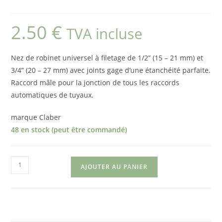
2.50
€
TVA incluse
Nez de robinet universel à filetage de 1/2” (15 – 21 mm) et
3/4” (20 – 27 mm) avec joints gage d’une étanchéité parfaite.
Raccord mâle pour la jonction de tous les raccords
automatiques de tuyaux.
marque Claber
48 en stock (peut être commandé)
quantité
AJOUTER AU PANIER
de
Nez
de
robinet