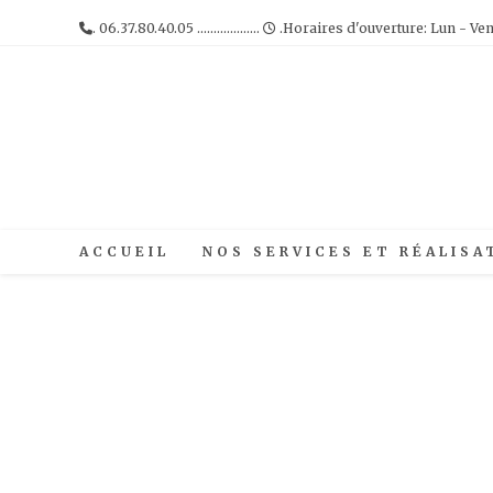
Skip
. 06.37.80.40.05 ...................
.Horaires d'ouverture: Lun - Ven : 08:
to
content
ACCUEIL
NOS SERVICES ET RÉALISA