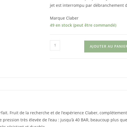
jet est interrompu par débranchement d
Marque Claber
49 en stock (peut être commandé)
quantité
AJOUTER AU PANIE
de
Raccord
19mm
ait. Fruit de la recherche et de l’expérience Claber, complètement
e pression très élevée de l’eau : jusqu’à 40 BAR, beaucoup plus que
rès résistant et durable.