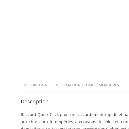
DESCRIPTION
INFORMATIONS COMPLÉMENTAIRES
Description
Raccord Quick-Click pour un raccordement rapide et parf
aux chocs, aux intempéries, aux rayons du soleil et à un
domestique. Le ressort interne, breveté par Claber, est t